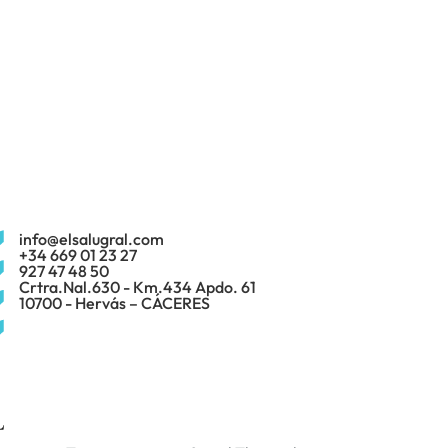
info@elsalugral.com
+34 669 01 23 27
927 47 48 50
Crtra.Nal.630 - Km.434 Apdo. 61
10700 - Hervás – CÁCERES