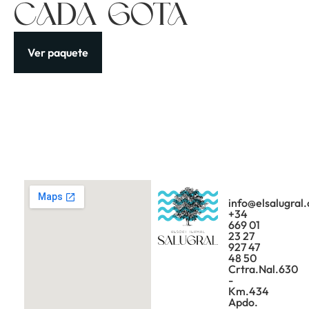
cada Gota
Ver paquete
info@elsalugral
+34
669 01
23 27
927 47
48 50
Crtra.Nal.630
-
Km.434
Apdo.