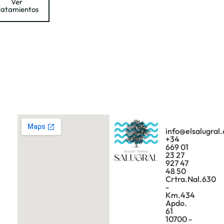
Ver
ratamientos
info@elsalugral
+34
669 01
23 27
927 47
48 50
Crtra.Nal.630
-
Km.434
Apdo.
61
10700 -