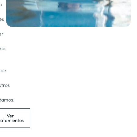
o
es
er
ros
ede
otros
damos.
Ver
ratamientos