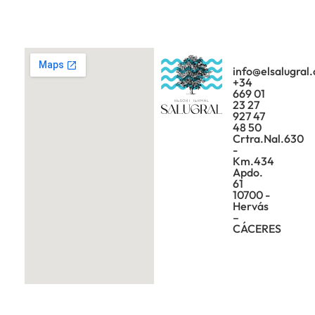
info@elsalugral
+34
669 01
23 27
927 47
48 50
Crtra.Nal.630
-
Km.434
Apdo.
61
10700 -
Hervás
–
CÁCERES