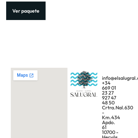
Ver paquete
info@elsalugral
+34
669 01
23 27
927 47
48 50
Crtra.Nal.630
-
Km.434
Apdo.
61
10700 -
Hervás