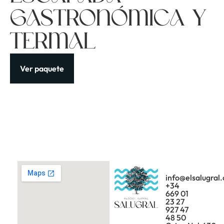
gastronómica y
Termal
Ver paquete
info@elsalugral
+34
669 01
23 27
927 47
48 50