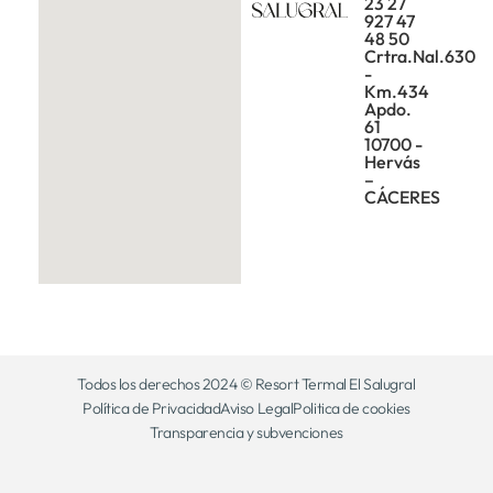
23 27
927 47
48 50
Crtra.Nal.630
-
Km.434
Apdo.
61
10700 -
Hervás
–
CÁCERES
Todos los derechos 2024 © Resort Termal El Salugral
Política de Privacidad
Aviso Legal
Politica de cookies
Transparencia y subvenciones