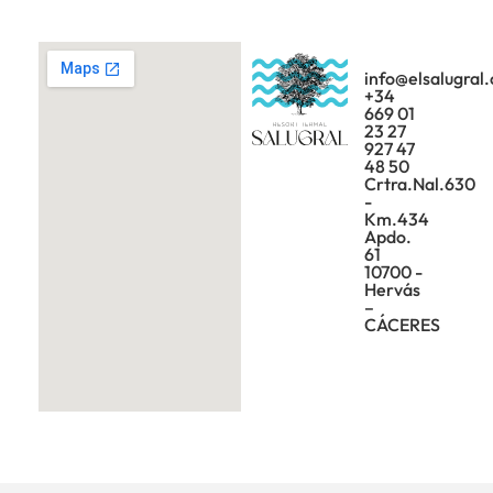
info@elsalugral
+34
669 01
23 27
927 47
48 50
Crtra.Nal.630
-
Km.434
Apdo.
61
10700 -
Hervás
–
CÁCERES