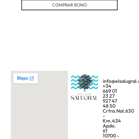
COMPRAR BONO
info@elsalugral
+34
669 01
23 27
927 47
48 50
Crtra.Nal.630
-
Km.434
Apdo.
61
10700 -