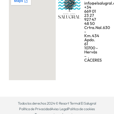
info@elsalugral
+34
669 01
23 27
927 47
48 50
Crtra.Nal.630
-
Km.434
Apdo.
61
10700 -
Hervás
–
CÁCERES
Todos los derechos 2024 © Resort Termal El Salugral
Política de Privacidad
Aviso Legal
Politica de cookies