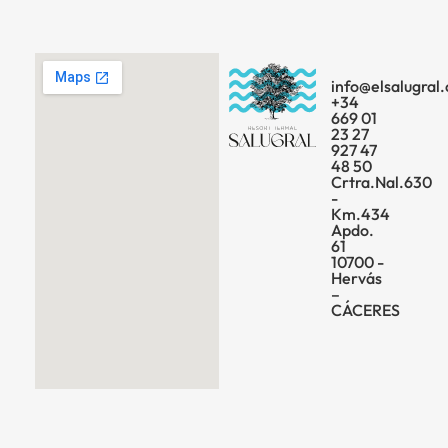
info@elsalugral
+34
669 01
23 27
927 47
48 50
Crtra.Nal.630
-
Km.434
Apdo.
61
10700 -
Hervás
–
CÁCERES