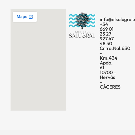
info@elsalugral
+34
669 01
23 27
927 47
48 50
Crtra.Nal.630
-
Km.434
Apdo.
61
10700 -
Hervás
–
CÁCERES