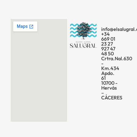
info@elsalugral
+34
669 01
23 27
927 47
48 50
Crtra.Nal.630
-
Km.434
Apdo.
61
10700 -
Hervás
–
CÁCERES