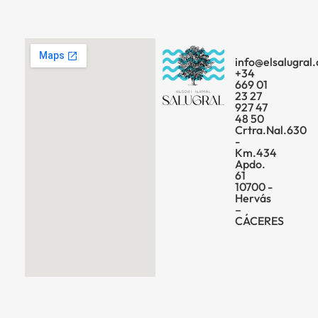
info@elsalugral
+34
669 01
23 27
927 47
48 50
Crtra.Nal.630
-
Km.434
Apdo.
61
10700 -
Hervás
–
CÁCERES