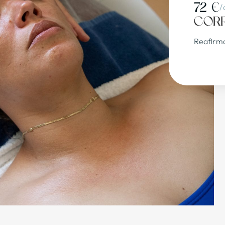
72 €
/
Corr
Reafirma