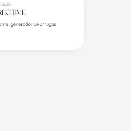
 desde
ective
nte, generador de arrugas