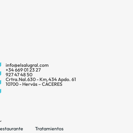
info@elsalugral.com
+34 669 01 23 27
927 47 48 50
Crtra.Nal.630 - Km.434 Apdo. 61
10700 - Hervás – CÁCERES
estaurante
Tratamientos