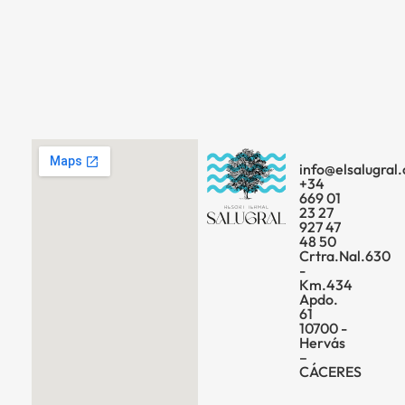
info@elsalugral
+34
669 01
23 27
927 47
48 50
Crtra.Nal.630
-
Km.434
Apdo.
61
10700 -
Hervás
–
CÁCERES