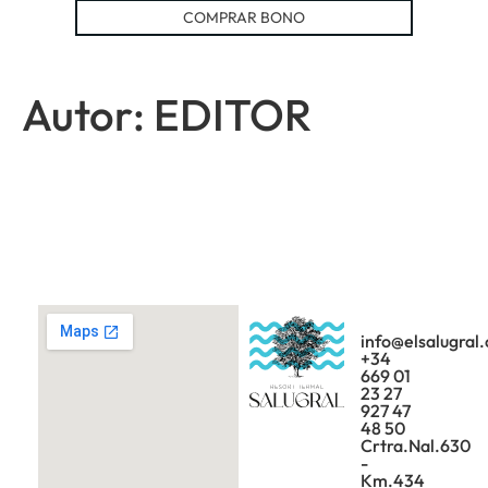
COMPRAR BONO
Autor:
EDITOR
info@elsalugral
+34
669 01
23 27
927 47
48 50
Crtra.Nal.630
-
Km.434